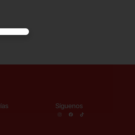
ías
Síguenos
s