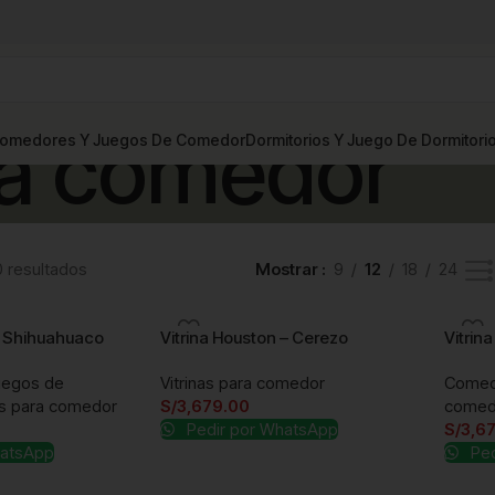
ra comedor
omedores Y Juegos De Comedor
Dormitorios Y Juego De Dormitori
0 resultados
Mostrar
9
12
18
24
 – Shihuahuaco
Vitrina Houston – Cerezo
Vitrin
uegos de
Vitrinas para comedor
Comed
as para comedor
S/
3,679.00
comed
Pedir por WhatsApp
S/
3,6
hatsApp
Ped