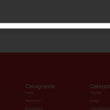
Casagrande
Categor
Inicio
Tienda
Nosotros
Salas
Proyectos
Comedore