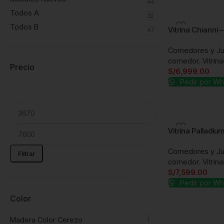
44
Todos A
32
Todos B
Vitrina Chianni 
47
Comedores y J
comedor
,
Vitrin
Precio
S/
6,999.00
Pedir por W
Vitrina Palladiu
Comedores y J
Filtrar
comedor
,
Vitrin
S/
7,599.00
Pedir por W
Color
Madera Color Cerezo
1