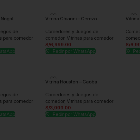
– Nogal
Vitrina Chianni – Cerezo
Vitrin
uegos de
Comedores y Juegos de
Comed
as para comedor
comedor
,
Vitrinas para comedor
comed
S/
6,999.00
S/
6,9
hatsApp
Pedir por WhatsApp
Ped
m
Vitrina Houston – Caoba
uegos de
Comedores y Juegos de
as para comedor
comedor
,
Vitrinas para comedor
S/
3,999.00
hatsApp
Pedir por WhatsApp