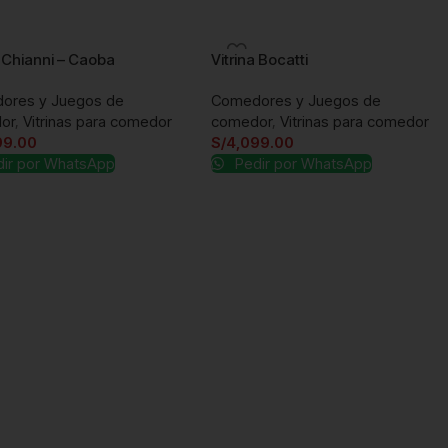
a Chianni – Caoba
Vitrina Bocatti
ores y Juegos de
Comedores y Juegos de
or
,
Vitrinas para comedor
comedor
,
Vitrinas para comedor
99.00
S/
4,099.00
ir por WhatsApp
Pedir por WhatsApp