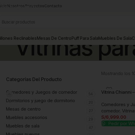
nicio
Skip to navigation
Nosotros
Proyectos
Contacto
Skip to main content
Vitrinas pa
illones Reclinables
Mesas De Centro
Puff Para Sala
Muebles De Sala
C
Mostrando los 1
Categorías Del Producto
Comedores y Juegos de comedor
Vitrina Chianni
54
Dormitorios y juego de dormitorio
20
Comedores y J
Mesas de centro
comedor
,
Vitrin
27
S/
6,999.00
Muebles accesorios
29
Pedir por W
Muebles de sala
47
Muebles nuevos