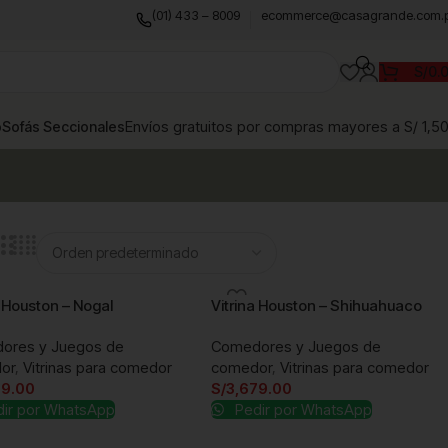
(01) 433 – 8009
ecommerce@casagrande.com.
S/
0.
Envíos gratuitos por compras mayores a S/ 1,5
o
Sofás Seccionales
a Houston – Nogal
Vitrina Houston – Shihuahuaco
ores y Juegos de
Comedores y Juegos de
or
,
Vitrinas para comedor
comedor
,
Vitrinas para comedor
79.00
S/
3,679.00
ir por WhatsApp
Pedir por WhatsApp