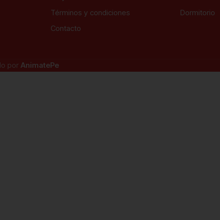
Términos y condiciones
Dormitorio
Contacto
do por
AnimatePe