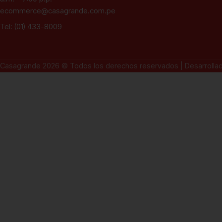
ecommerce@casagrande.com.pe
Tel: (01) 433-8009
Casagrande 2026 © Todos los derechos reservados | Desarrolla