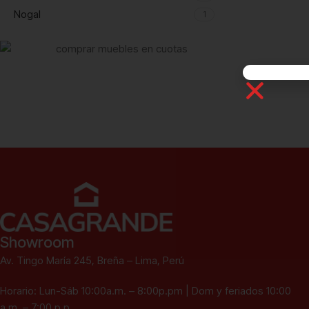
Nogal
1
Ver más
Showroom
Av. Tingo María 245, Breña – Lima, Perú
Horario: Lun-Sáb 10:00a.m. – 8:00p.pm | Dom y feriados 10:00
a.m. – 7:00 p.p.