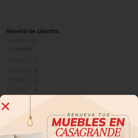
Reseña de clientes
0 reseñas
0
0
0
0
0
Sé el primero en valorar “Vitrina Houston – Nogal”
Tu dirección de correo electrónico no será publicada.
Los
*
campos obligatorios están marcados con
*
Tu puntuación