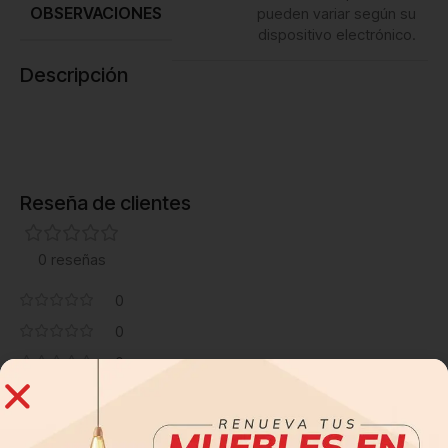
OBSERVACIONES
pueden variar según su
dispositivo electrónico.
Descripción
Reseña de clientes
0 reseñas
0
0
0
0
0
Sé el primero en valorar “Vitrina Chianni – Caoba”