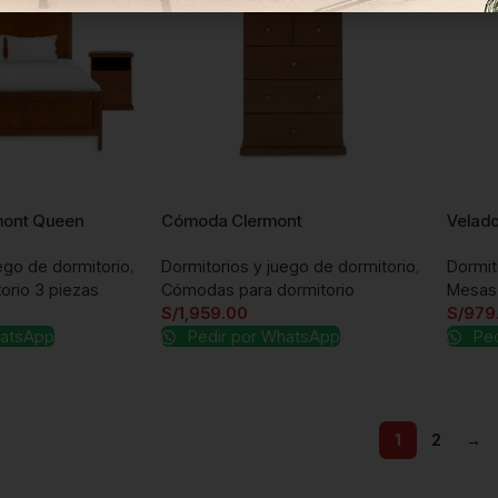
rmont Queen
Cómoda Clermont
Velado
ego de dormitorio
,
Dormitorios y juego de dormitorio
,
Dormit
orio 3 piezas
Cómodas para dormitorio
Mesas 
S/
1,959.00
S/
979
hatsApp
Pedir por WhatsApp
Ped
1
2
→