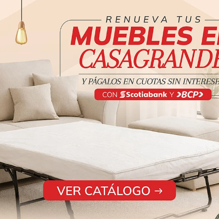
us Queen
CAMA SALFORD QUEEN
CAMA
TAPIZADA CCA
ego de dormitorio
,
Dormit
orio 3 piezas
Dormitorios y juego de dormitorio
,
Camas 
Camas para dormitorio
S/
4,8
hatsApp
S/
2,889.00
Ped
Pedir por WhatsApp