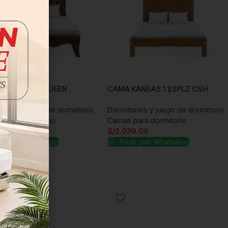
 RICHMOND QUEEN
CAMA KANSAS 1 1/2PLZ CSH
orios y juego de dormitorio
,
Dormitorios y juego de dormitorio
,
para dormitorio
Camas para dormitorio
99.00
S/
2,039.00
ir por WhatsApp
Pedir por WhatsApp