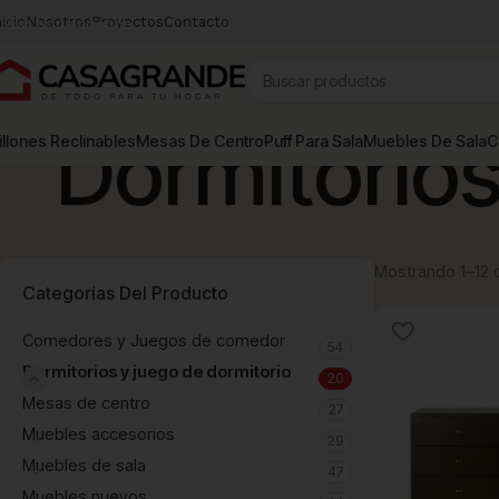
nicio
Skip to navigation
Nosotros
Proyectos
Contacto
Skip to main content
Dormitorios
illones Reclinables
Mesas De Centro
Puff Para Sala
Muebles De Sala
C
Mostrando 1–12 
Categorías Del Producto
Comedores y Juegos de comedor
54
Dormitorios y juego de dormitorio
20
Mesas de centro
27
Muebles accesorios
29
Muebles de sala
47
Muebles nuevos