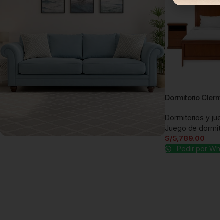
Dormitorio Cle
Dormitorios y ju
Juego de dormit
S/
5,789.00
Pedir por W