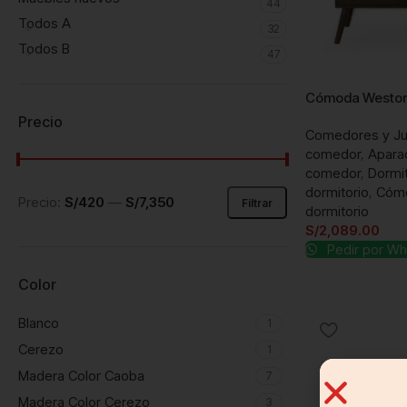
44
Todos A
32
Todos B
47
Cómoda Westo
Precio
Comedores y J
comedor
,
Apara
comedor
,
Dormit
dormitorio
,
Cómo
Precio:
S/420
—
S/7,350
Filtrar
dormitorio
S/
2,089.00
Pedir por W
Color
Blanco
1
Cerezo
1
Madera Color Caoba
7
Madera Color Cerezo
3