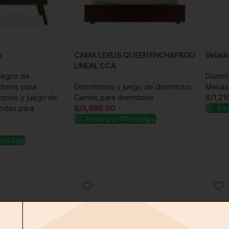
n
CAMA LEXUS QUEEN ENCHAPADO
Velado
LINEAL CCA
uegos de
Dormit
dores para
Dormitorios y juego de dormitorio
,
Mesas 
orios y juego de
Camas para dormitorio
S/
1,21
das para
S/
3,599.00
Ped
Pedir por WhatsApp
hatsApp