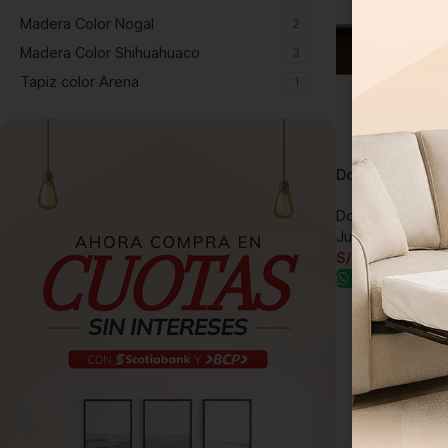
Madera Color Nogal
2
Madera Color Shihuahuaco
3
Tapiz color Arena
1
Dormitorio Lex
Dormitorios y ju
Juego de dormit
S/
5,519.00
Pedir por W