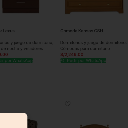
r Lexus
Comoda Kansas CSH
orios y juego de dormitorio
,
Dormitorios y juego de dormitorio
,
de noche y veladores
Cómodas para dormitorio
9.00
S/
2,249.00
ir por WhatsApp
Pedir por WhatsApp