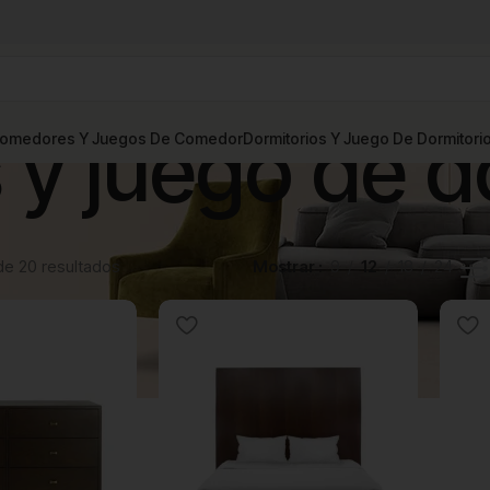
 y juego de d
omedores Y Juegos De Comedor
Dormitorios Y Juego De Dormitori
de 20 resultados
Mostrar
9
12
18
24