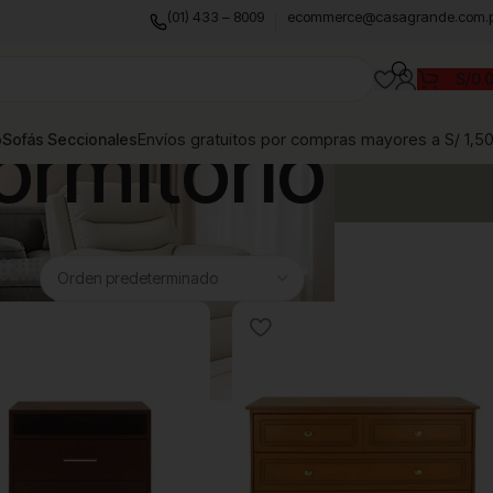
(01) 433 – 8009
ecommerce@casagrande.com.
S/
0.
ormitorio
Envíos gratuitos por compras mayores a S/ 1,5
o
Sofás Seccionales