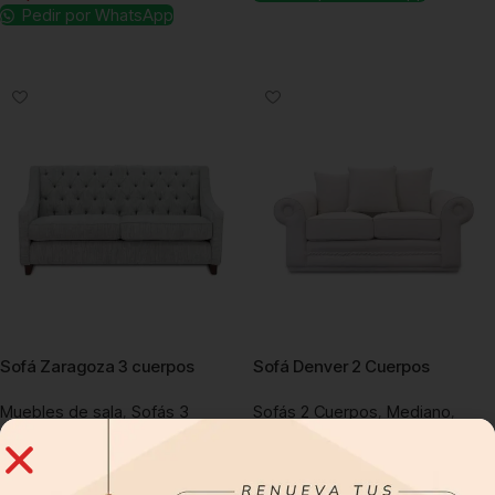
Pedir por WhatsApp
Añadir al carrito
Añadir al carrito
Sofá Zaragoza 3 cuerpos
Sofá Denver 2 Cuerpos
Muebles de sala
,
Sofás 3
Sofás 2 Cuerpos
,
Mediano
,
Cuerpos
,
Sofas 3 cuerpos para
Muebles de sala
,
Sofás
departamentos
,
Sofás
Seccionales
Seccionales
S/
2,009.00