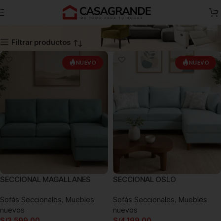
Sofás Seccionales
Skip to navigation
Skip to main content
Filtrar productos
NUEVO
NUEVO
SECCIONAL MAGALLANES
SECCIONAL OSLO
Sofás Seccionales
,
Muebles
Sofás Seccionales
,
Muebles
nuevos
nuevos
S/
3,599.00
S/
4,199.00