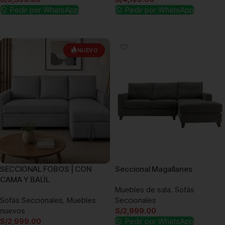
Pedir por WhatsApp
Pedir por WhatsApp
Añadir al carrito
Añadir al carrito
NUEVO
SECCIONAL FOBOS | CON
Seccional Magallanes
CAMA Y BAÚL
Muebles de sala
,
Sofás
Sofás Seccionales
,
Muebles
Seccionales
nuevos
S/
2,999.00
S/
2,999.00
Pedir por WhatsApp