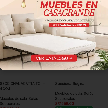
S/
3,059.00
Pedir por WhatsApp
Pedir por WhatsApp
Añadir al carrito
Añadir al carrito
SECCIONAL AGATTA TX II +
Seccional Regina
4COJ
Muebles de sala
,
Sofás
Muebles de sala
,
Sofás
Seccionales
Seccionales
S/
7,259.00