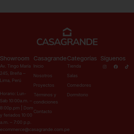
Añadir al carrito
Ver más
Showroom
Casagrande
Categorías
Síguenos
Av. Tingo María
Inicio
Tienda
245, Breña –
Nosotros
Salas
Lima, Perú
Proyectos
Comedores
Horario: Lun-
Términos y
Dormitorio
Sáb 10:00a.m. –
condiciones
8:00p.pm | Dom
Contacto
y feriados 10:00
a.m. – 7:00 p.p.
ecommerce@casagrande.com.pe