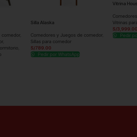
Vitrina Hou
Comedores
Vitrinas pa
Silla Alaska
S/
3,999.0
e comedor
,
Comedores y Juegos de comedor
,
Pedir p
or
,
Sillas para comedor
ormitorio
,
S/
789.00
o
Pedir por WhatsApp