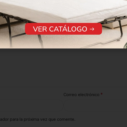
*
os obligatorios están marcados con
*
Correo electrónico
ador para la próxima vez que comente.