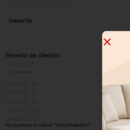
GARANTÍA
Reseña de clientes
0 reseñas
0
0
0
0
0
Sé el primero en valorar “Vitrina Palladium”