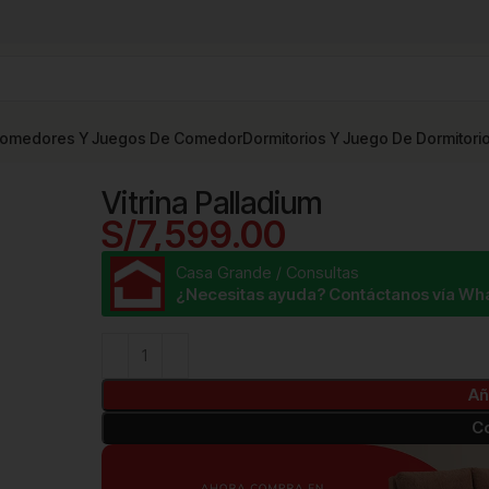
omedores Y Juegos De Comedor
Dormitorios Y Juego De Dormitori
Vitrina Palladium
Vitrina Palladium
S/
7,599.00
Casa Grande / Consultas
¿Necesitas ayuda? Contáctanos vía Wh
Añ
C