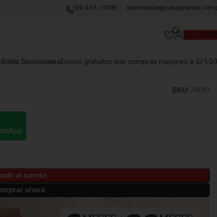
(01) 433 – 8009
ecommerce@casagrande.com.
S/
0.
Envíos gratuitos por compras mayores a S/ 1,5
o
Sofás Seccionales
SKU:
74081
atsApp
adir al carrito
omprar ahora