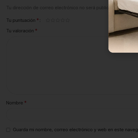
Tu dirección de correo electrónico no será publicada.
Los camp
*
Tu puntuación
*
Tu valoración
*
Nombre
Guarda mi nombre, correo electrónico y web en este naveg