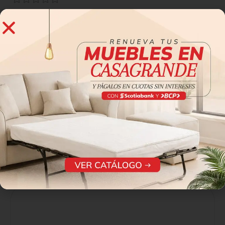
0 reseñas
0
0
0
0
0
Sé el primero en valorar “Aparador Hilton CSH”
Tu dirección de correo electrónico no será publicada.
Los
*
campos obligatorios están marcados con
*
Tu puntuación
*
Tu valoración