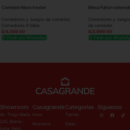
Comedor Manchester
Mesa Futton extensi
Comedores y Juegos de comedor
,
Comedores y Juego
Comedores 6 Sillas
de comedor
S/
4,559.00
S/
3,999.00
Pedir por WhatsApp
Pedir por WhatsA
Añadir al carrito
Añadir al carrito
Showroom
Casagrande
Categorías
Síguenos
Av. Tingo María
Inicio
Tienda
245, Breña –
Nosotros
Salas
Lima, Perú