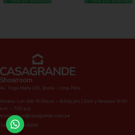
Pedir por WhatsApp
Pedir por WhatsApp
Showroom
Av. Tingo María 245, Breña – Lima, Perú
Horario: Lun-Sáb 10:00a.m. – 8:00p.pm | Dom y feriados 10:00
a.m. – 7:00 p.p.
ecommerce@casagrande.com.pe
Tel: (01) 433-8009