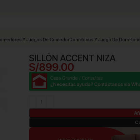
omedores Y Juegos De Comedor
Dormitorios Y Juego De Dormitori
SILLÓN ACCENT NIZA
S/
899.00
Casa Grande / Consultas
¿Necesitas ayuda? Contáctanos vía Wh
Añ
C