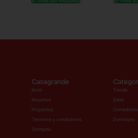
Pedir por WhatsApp
Pedir p
Casagrande
Categor
Inicio
Tienda
Nosotros
Salas
Proyectos
Comedore
Términos y condiciones
Dormitorio
Contacto