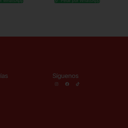
or WhatsApp
Pedir por WhatsApp
ías
Síguenos
s