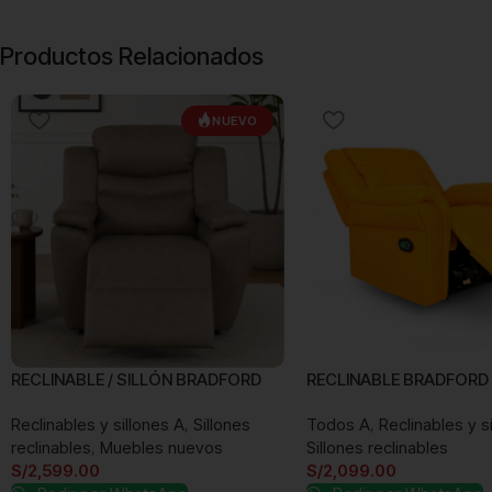
Productos Relacionados
NUEVO
RECLINABLE / SILLÓN BRADFORD
RECLINABLE BRADFORD
Reclinables y sillones A
,
Sillones
Todos A
,
Reclinables y s
reclinables
,
Muebles nuevos
Sillones reclinables
S/
2,599.00
S/
2,099.00