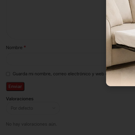
*
Nombre
Guarda mi nombre, correo electrónico y web en este naveg
Valoraciones
No hay valoraciones aún.