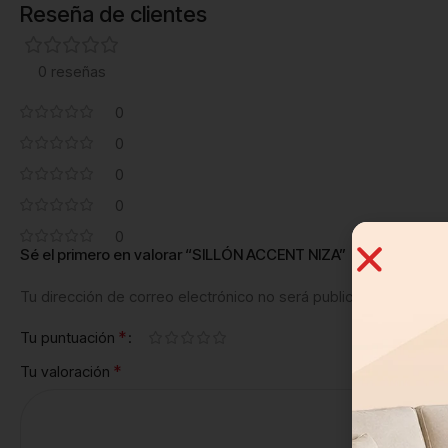
Reseña de clientes
0 reseñas
0
0
0
0
0
Sé el primero en valorar “SILLÓN ACCENT NIZA”
Tu dirección de correo electrónico no será publicada.
Los camp
*
Tu puntuación
*
Tu valoración