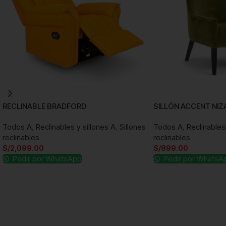
RECLINABLE BRADFORD
SILLÓN ACCENT NIZ
Todos A
,
Reclinables y sillones A
,
Sillones
Todos A
,
Reclinables
reclinables
reclinables
S/
2,099.00
S/
899.00
Pedir por WhatsApp
Pedir por WhatsA
Añadir al carrito
Añadir al carrito