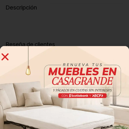
Descripción
Reseña de clientes
0 reseñas
0
0
0
0
0
Sé el primero en valorar “Sillón Reclinable Lyon”
Tu dirección de correo electrónico no será publicada.
Los