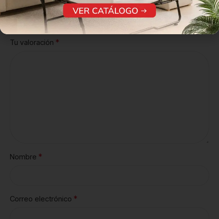
*
campos obligatorios están marcados con
*
Tu puntuación
*
Tu valoración
*
Nombre
*
Correo electrónico