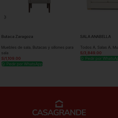
Butaca Zaragoza
SALA ANABELLA
Muebles de sala
,
Butacas y sillones para
Todos A
,
Salas A
,
Mu
sala
S/
3,849.00
S/
1,109.00
Pedir por WhatsA
Pedir por WhatsApp
Añadir al carrito
Añadir al carrito