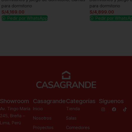
para dormitorio
para dormitorio
S/
4,169.00
S/
4,899.00
Pedir por WhatsApp
Pedir por WhatsA
Añadir al carrito
Añadir al carrito
Showroom
Casagrande
Categorías
Síguenos
Av. Tingo María
Inicio
Tienda
245, Breña –
Nosotros
Salas
Lima, Perú
Proyectos
Comedores