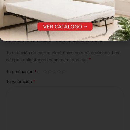
0
0
0
0
Sé el primero en valorar “Dormitorio Lexus Queen”
Tu dirección de correo electrónico no será publicada.
Los
*
campos obligatorios están marcados con
*
Tu puntuación
*
Tu valoración