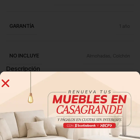
GARANTÍA
1 año
NO INCLUYE
Almohadas
,
Colchón
Descripción
Reseña de clientes
0 reseñas
0