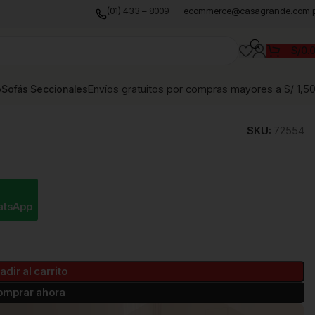
(01) 433 – 8009
ecommerce@casagrande.com.
S/
0.
Envíos gratuitos por compras mayores a S/ 1,5
o
Sofás Seccionales
SKU:
72554
atsApp
adir al carrito
omprar ahora