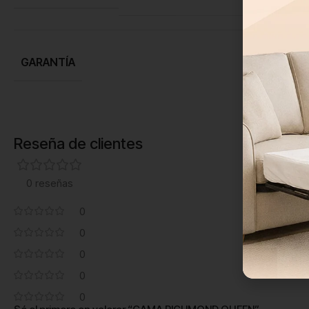
GARANTÍA
Reseña de clientes
0 reseñas
0
0
0
0
0