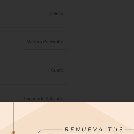
1 Pieza
Madera Cachimbo
Cuero
Laqueado Satinado
den variar según su dispositivo
electrónico.