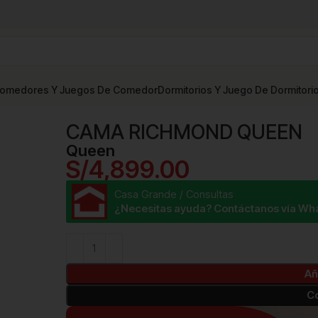
omedores Y Juegos De Comedor
Dormitorios Y Juego De Dormitori
CAMA RICHMOND QUEEN
CAMA RICHMOND QUEEN
Queen
S/
4,899.00
Casa Grande / Consultas
¿Necesitas ayuda? Contáctanos vía Wh
Añ
C