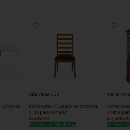
Silla Vania CCE
Vitrina Pal
e comedor
,
Comedores y Juegos de comedor
,
Comedores
Sillas para comedor
Vitrinas pa
S/
689.00
S/
7,599.00
Pedir por WhatsApp
Pedir p