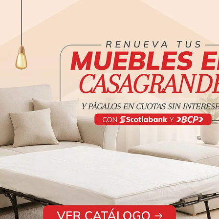
cho: 53cm x Profundidad 45cm
Laqueado Satinado
1 año
den variar según su dispositivo
electrónico.