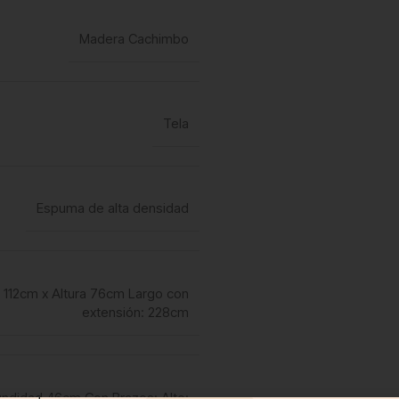
Madera Cachimbo
Tela
Espuma de alta densidad
 112cm x Altura 76cm Largo con
extensión: 228cm
undidad 46cm Con Brazos: Alto: