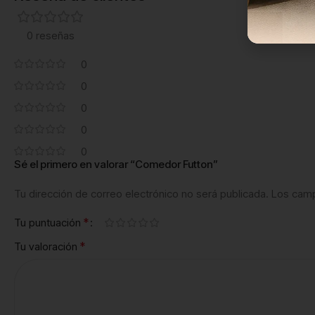
0 reseñas
0
0
0
0
0
Sé el primero en valorar “Comedor Futton”
Tu dirección de correo electrónico no será publicada.
Los camp
*
Tu puntuación
*
Tu valoración