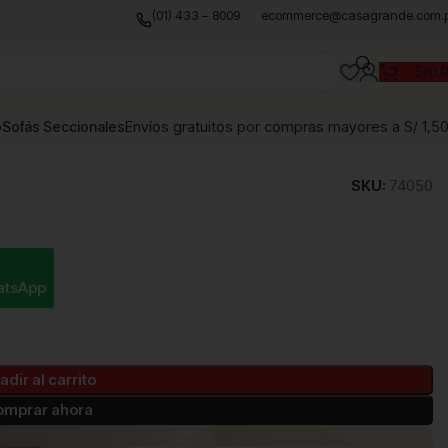
(01) 433 – 8009
ecommerce@casagrande.com.
S/
0.
Envíos gratuitos por compras mayores a S/ 1,5
o
Sofás Seccionales
SKU:
74050
atsApp
adir al carrito
omprar ahora