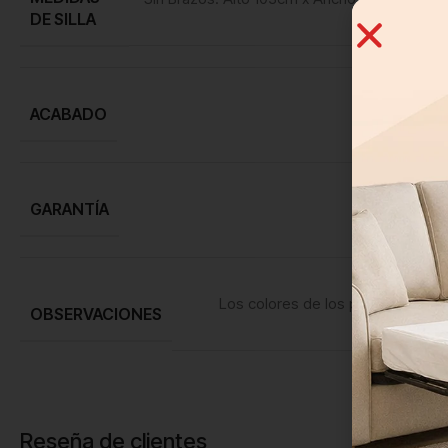
DE SILLA
120cm x An
ACABADO
GARANTÍA
Los colores de los productos pue
OBSERVACIONES
Reseña de clientes