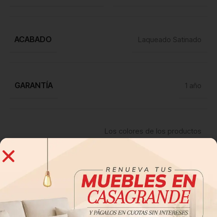
ACABADO
Laqueado Satinado
GARANTÍA
1 año
Los colores de los productos
OBSERVACIONES
pueden variar según su
dispositivo electrónico.
Descripción