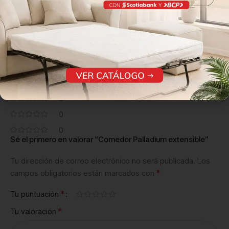
Reseña de clientes
0 reseñas
0
0
0
0
0
Sé el primero en valorar “Comedor Palladium extensible”
Tu dirección de correo electrónico no será publicada.
Los
*
campos obligatorios están marcados con
*
Tu puntuación
*
Tu valoración