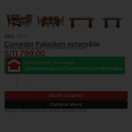
SKU:
74072
Comedor Palladium extensible
Mesa Rectangular Extensible + 8 Sillas
S/
11,799.00
Casa Grande / Consultas
¿Necesitas ayuda? Contáctanos vía WhatsApp
Añadir al carrito
Comprar ahora
Imágen referencial, los colores pueden variar.