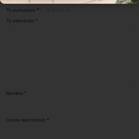
*
Tu puntuación
*
Tu valoración
*
Nombre
*
Correo electrónico