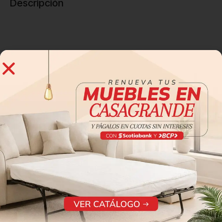
Descripción
Reseña de clientes
0 reseñas
0
0
0
0
0
Sé el primero en valorar “CAMA CLERMONT QUEEN CCA”
Tu dirección de correo electrónico no será publicada.
Los
*
campos obligatorios están marcados con