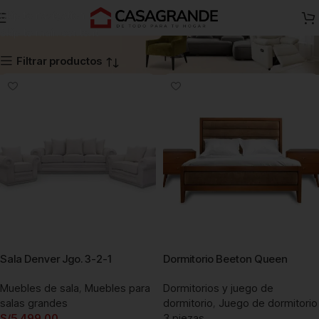
Tienda
Skip to navigation
Skip to main content
Filtrar productos
Sala Denver Jgo. 3-2-1
Dormitorio Beeton Queen
Muebles de sala
,
Muebles para
Dormitorios y juego de
salas grandes
dormitorio
,
Juego de dormitorio
S/
5,499.00
3 piezas