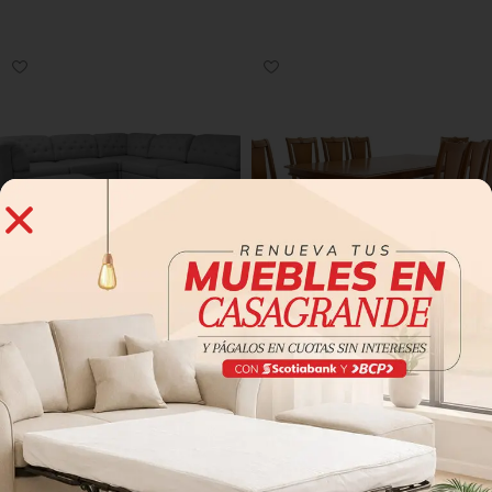
Añadir al carrito
Añadir al carrito
Seccional Regina
Comedor Palladium extensible
Muebles de sala
,
Sofás
Comedores y Juegos de
Seccionales
comedor
,
Comedores 8 Sillas
S/
7,259.00
S/
11,799.00
Pedir por WhatsApp
Pedir por WhatsApp
Añadir al carrito
Añadir al carrito