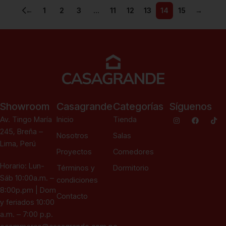
←
1
2
3
…
11
12
13
14
15
→
Ver más
Showroom
Casagrande
Categorías
Síguenos
Av. Tingo María
Inicio
Tienda
245, Breña –
Nosotros
Salas
Lima, Perú
Proyectos
Comedores
Horario: Lun-
Términos y
Dormitorio
Sáb 10:00a.m. –
condiciones
8:00p.pm | Dom
Contacto
y feriados 10:00
a.m. – 7:00 p.p.