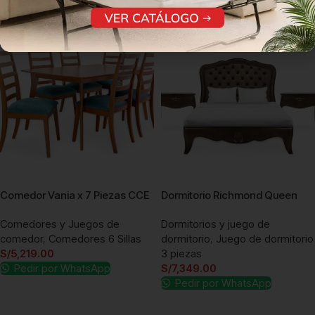
Comedor Vania x 7 Piezas CCE
Dormitorio Richmond Queen
Comedores y Juegos de
Dormitorios y juego de
comedor
,
Comedores 6 Sillas
dormitorio
,
Juego de dormitorio
S/
5,219.00
3 piezas
Pedir por WhatsApp
S/
7,349.00
Pedir por WhatsApp
Añadir al carrito
Añadir al carrito