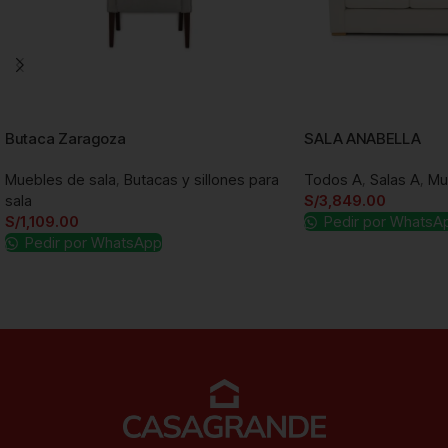
Butaca Zaragoza
SALA ANABELLA
Muebles de sala
,
Butacas y sillones para
Todos A
,
Salas A
,
Mu
sala
S/
3,849.00
S/
1,109.00
Pedir por WhatsA
Pedir por WhatsApp
Añadir al carrito
Añadir al carrito