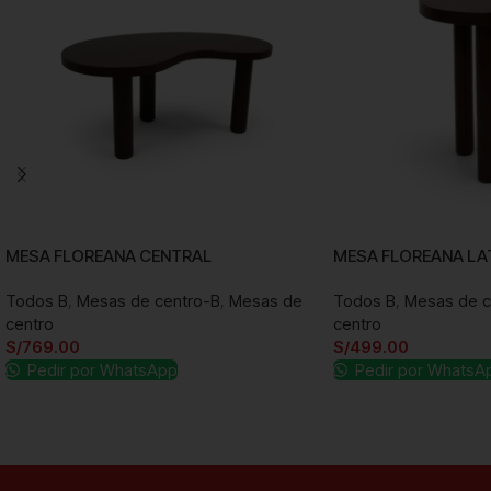
MESA FLOREANA CENTRAL
MESA FLOREANA LA
Todos B
,
Mesas de centro-B
,
Mesas de
Todos B
,
Mesas de c
centro
centro
S/
769.00
S/
499.00
Pedir por WhatsApp
Pedir por WhatsA
Añadir al carrito
Añadir al carrito