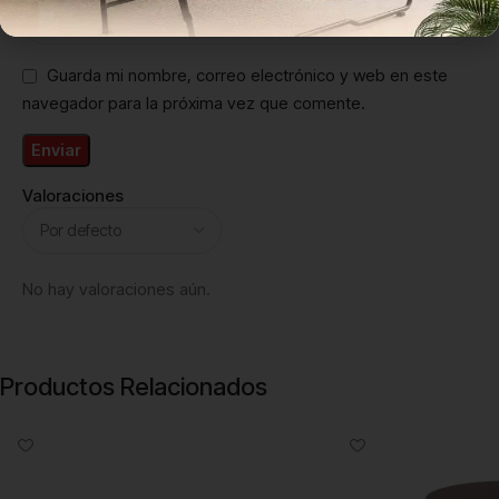
Guarda mi nombre, correo electrónico y web en este
navegador para la próxima vez que comente.
Valoraciones
No hay valoraciones aún.
Productos Relacionados