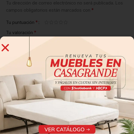
Tu dirección de correo electrónico no será publicada.
Los
*
campos obligatorios están marcados con
*
Tu puntuación
*
Tu valoración
*
Nombre
*
Correo electrónico