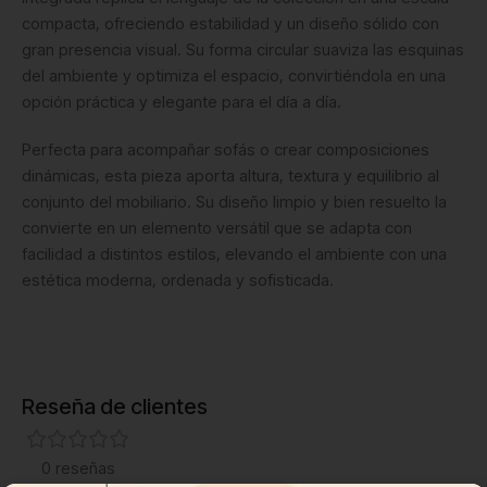
compacta, ofreciendo estabilidad y un diseño sólido con
gran presencia visual. Su forma circular suaviza las esquinas
del ambiente y optimiza el espacio, convirtiéndola en una
opción práctica y elegante para el día a día.
Perfecta para acompañar sofás o crear composiciones
dinámicas, esta pieza aporta altura, textura y equilibrio al
conjunto del mobiliario. Su diseño limpio y bien resuelto la
convierte en un elemento versátil que se adapta con
facilidad a distintos estilos, elevando el ambiente con una
estética moderna, ordenada y sofisticada.
Reseña de clientes
0 reseñas