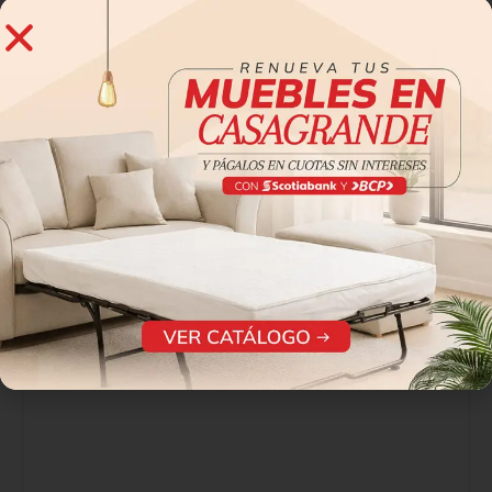
0
0
0
0
0
Sé el primero en valorar “MESA ALBANY LATERAL”
Tu dirección de correo electrónico no será publicada.
Los
*
campos obligatorios están marcados con
*
Tu puntuación
*
Tu valoración