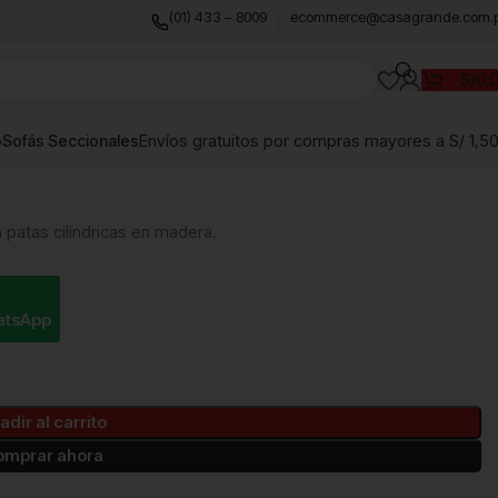
(01) 433 – 8009
ecommerce@casagrande.com.
S/
0.
Envíos gratuitos por compras mayores a S/ 1,5
o
Sofás Seccionales
n patas cilíndricas en madera.
atsApp
adir al carrito
omprar ahora