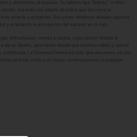
dez y dinamismo al espacio. Su tablero tipo “kidney” o riñón
s rectas, creando una silueta atractiva que favorece la
 más abierto y acogedor. Sus patas cilíndricas añaden ligereza
 luz y ampliando la percepción del espacio en la sala.
al, shihuahuaco, cerezo y caoba, cada opción resalta la
ura de su diseño, aportando desde una estética cálida y natural
y sofisticada. La Floreana Central es más que una mesa: es una
aporta carácter, estilo y un toque contemporáneo a cualquier