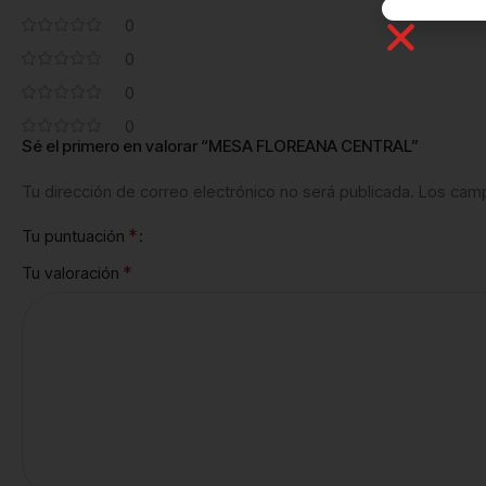
0
0
0
0
Sé el primero en valorar “MESA FLOREANA CENTRAL”
Tu dirección de correo electrónico no será publicada.
Los camp
*
Tu puntuación
*
Tu valoración