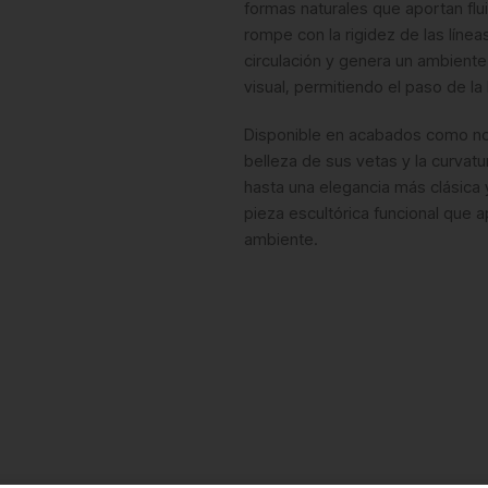
formas naturales que aportan flui
rompe con la rigidez de las línea
circulación y genera un ambiente
visual, permitiendo el paso de la
Disponible en acabados como nog
belleza de sus vetas y la curvat
hasta una elegancia más clásica 
pieza escultórica funcional que 
ambiente.