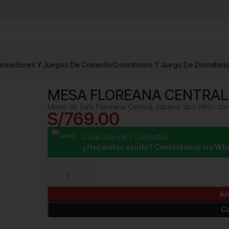
omedores Y Juegos De Comedor
Dormitorios Y Juego De Dormitori
MESA FLOREANA CENTRAL
Mesa de Sala Floreana Central, tablero tipo riñón co
S/
769.00
Casa Grande / Consultas
¿Necesitas ayuda? Contáctanos vía Wh
Añ
C