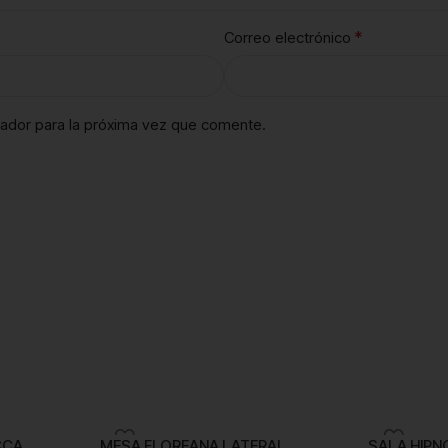
*
Correo electrónico
ador para la próxima vez que comente.
CCA
MESA FLOREANA LATERAL
SALA HIPN