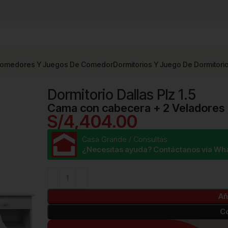
omedores Y Juegos De Comedor
Dormitorios Y Juego De Dormitori
piezas
Dormitorio Dallas Plz 1.5
Dormitorio Dallas Plz 1.5
Cama con cabecera + 2 Veladores
S/
4,404.00
Casa Grande / Consultas
¿Necesitas ayuda? Contáctanos vía Wh
Añ
C