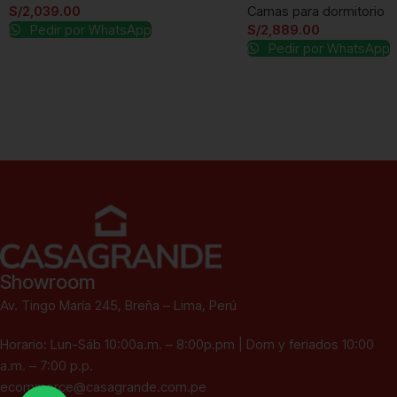
S/
2,039.00
Camas para dormitorio
Pedir por WhatsApp
S/
2,889.00
Pedir por WhatsApp
Showroom
Av. Tingo María 245, Breña – Lima, Perú
Horario: Lun-Sáb 10:00a.m. – 8:00p.pm | Dom y feriados 10:00
a.m. – 7:00 p.p.
ecommerce@casagrande.com.pe