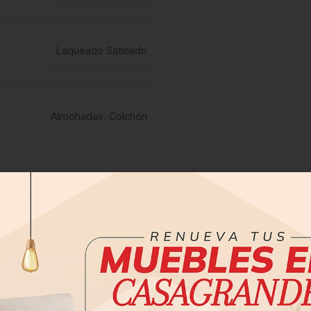
Laqueado Satinado
Almohadas
,
Colchón
1 año
den variar según su dispositivo
electrónico.