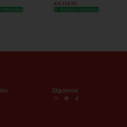
0
S/
4,229.00
or WhatsApp
Pedir por WhatsApp
ías
Síguenos
s