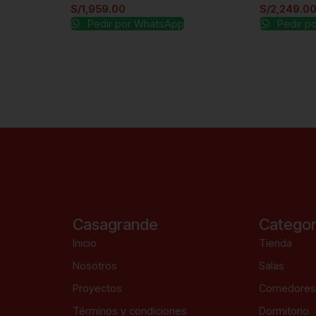
S/
1,959.00
S/
2,249.0
Pedir por WhatsApp
Pedir p
Casagrande
Categor
Inicio
Tienda
Nosotros
Salas
Proyectos
Comedore
Términos y condiciones
Dormitorio