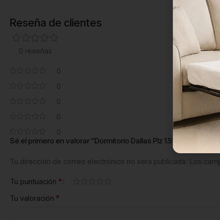
Reseña de clientes
0 reseñas
0
0
0
0
0
Sé el primero en valorar “Dormitorio Dallas Plz 1.5”
Tu dirección de correo electrónico no será publicada.
Los camp
*
Tu puntuación
*
Tu valoración