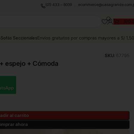
(01) 433 – 8009
ecommerce@casagrande.com.
S/
0.
Envíos gratuitos por compras mayores a S/ 1,5
o
Sofás Seccionales
SKU:
67795
 + espejo + Cómoda
atsApp
adir al carrito
omprar ahora