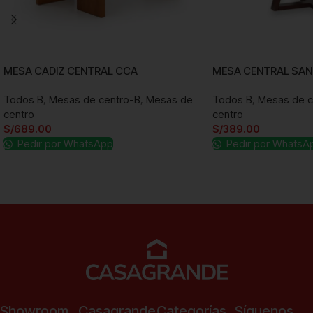
MESA CADIZ CENTRAL CCA
MESA CENTRAL SAN
Todos B
,
Mesas de centro-B
,
Mesas de
Todos B
,
Mesas de c
centro
centro
S/
689.00
S/
389.00
Pedir por WhatsApp
Pedir por WhatsA
Añadir al carrito
Añadir al carrito
Showroom
Casagrande
Categorías
Síguenos