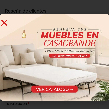
Reseña de clientes
0 reseñas
0
0
0
0
0
Sé el primero en valorar “CONSOLA VALENTE”
Tu dirección de correo electrónico no será publicada.
Los
*
campos obligatorios están marcados con
*
Tu puntuación
*
Tu valoración