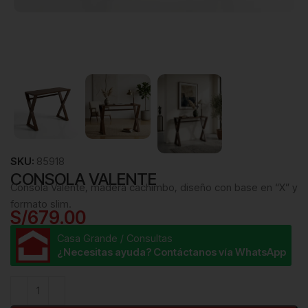
SKU:
85918
CONSOLA VALENTE
Consola Valente, madera cachimbo, diseño con base en “X” y
formato slim.
S/
679.00
Casa Grande / Consultas
¿Necesitas ayuda? Contáctanos vía WhatsApp