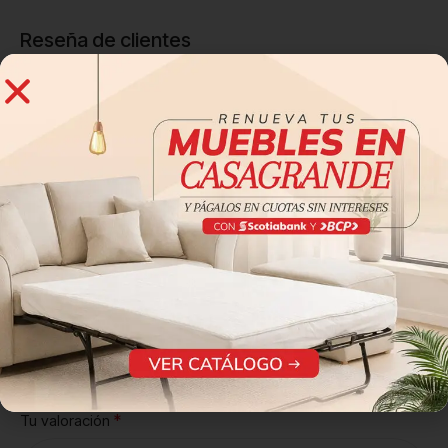
Reseña de clientes
0 reseñas
0
0
0
0
0
Sé el primero en valorar “Cómoda Clermont”
Tu dirección de correo electrónico no será publicada.
Los
*
campos obligatorios están marcados con
*
Tu puntuación
*
Tu valoración