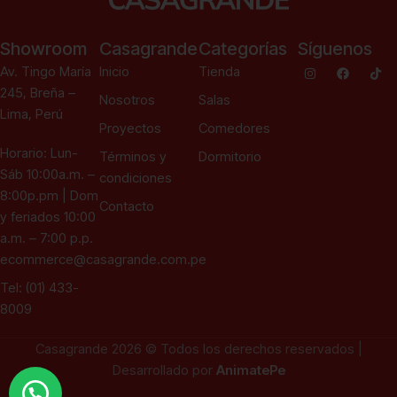
Showroom
Casagrande
Categorías
Síguenos
Av. Tingo María
Inicio
Tienda
245, Breña –
Nosotros
Salas
Lima, Perú
Proyectos
Comedores
Horario: Lun-
Términos y
Dormitorio
Sáb 10:00a.m. –
condiciones
8:00p.pm | Dom
Contacto
y feriados 10:00
a.m. – 7:00 p.p.
ecommerce@casagrande.com.pe
Tel: (01) 433-
8009
Casagrande 2026 © Todos los derechos reservados |
Desarrollado por
AnimatePe