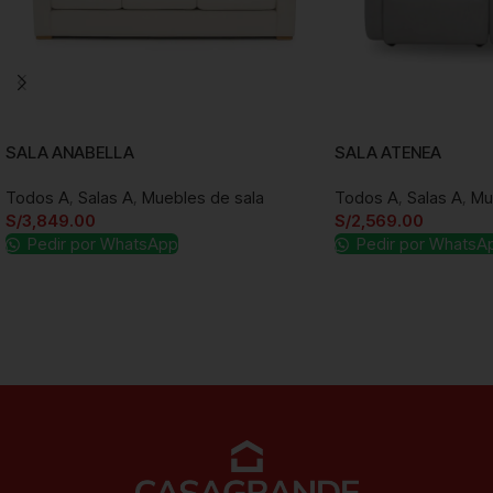
SALA ANABELLA
SALA ATENEA
Todos A
,
Salas A
,
Muebles de sala
Todos A
,
Salas A
,
Mu
S/
3,849.00
S/
2,569.00
Pedir por WhatsApp
Pedir por WhatsA
Añadir al carrito
Añadir al carrito