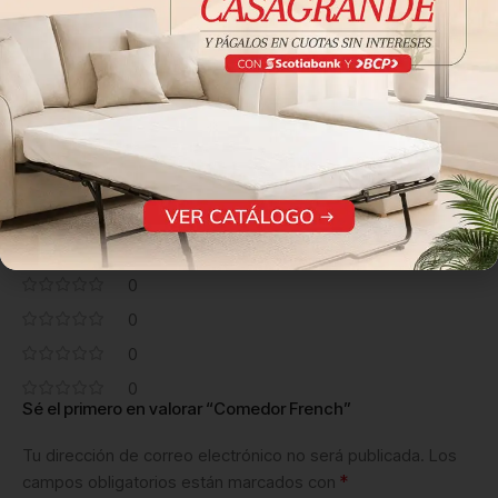
Descripción
Reseña de clientes
0 reseñas
0
0
0
0
0
Sé el primero en valorar “Comedor French”
Tu dirección de correo electrónico no será publicada.
Los
*
campos obligatorios están marcados con