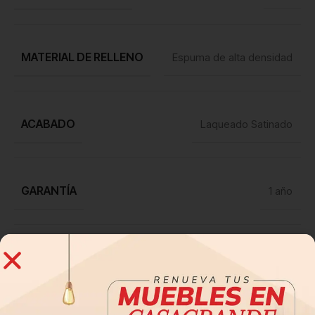
MATERIAL DE RELLENO
Espuma de alta densidad
ACABADO
Laqueado Satinado
GARANTÍA
1 año
Los colores de los productos
OBSERVACIONES
pueden variar según su
dispositivo electrónico.