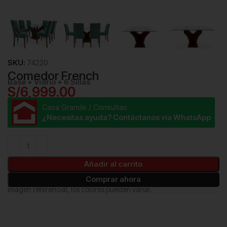
SKU:
74220
Comedor French
Base + Vidrio + 6 Sillas
S/
6,999.00
Casa Grande / Consultas
¿Necesitas ayuda? Contáctanos vía WhatsApp
Añadir al carrito
Comprar ahora
Imágen referencial, los colores pueden variar.