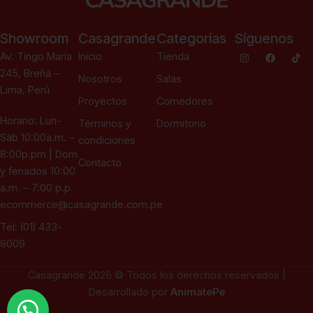
Showroom
Casagrande
Categorías
Síguenos
Av. Tingo María
Inicio
Tienda
245, Breña –
Nosotros
Salas
Lima, Perú
Proyectos
Comedores
Horario: Lun-
Términos y
Dormitorio
Sáb 10:00a.m. –
condiciones
8:00p.pm | Dom
Contacto
y feriados 10:00
a.m. – 7:00 p.p.
ecommerce@casagrande.com.pe
Tel: (01) 433-
8009
Casagrande 2026 © Todos los derechos reservados |
Desarrollado por
AnimatePe