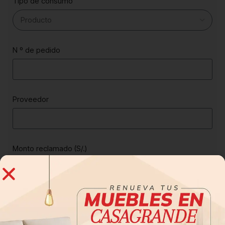
Tipo de consumo
N º de pedido
Proveedor
Monto reclamado (S/.)
Fecha de reclamación / queja