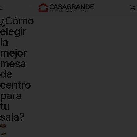
Skip to navigation
Skip to main content
¿Cómo
elegir
la
mejor
mesa
de
centro
para
tu
sala?