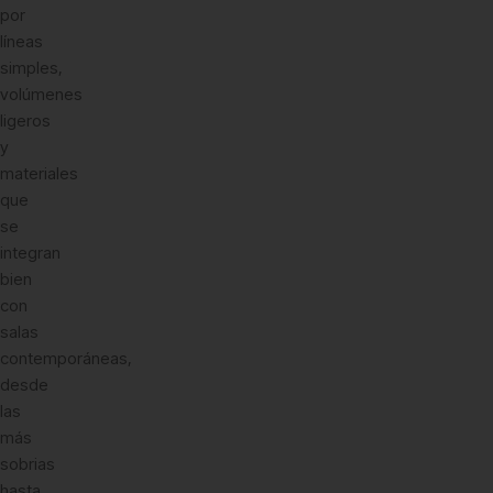
por
líneas
simples,
volúmenes
ligeros
y
materiales
que
se
integran
bien
con
salas
contemporáneas,
desde
las
más
sobrias
hasta