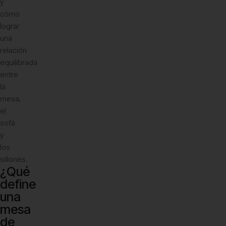
y
cómo
lograr
una
relación
equilibrada
entre
la
mesa,
el
sofá
y
los
sillones.
¿Qué
define
una
mesa
de