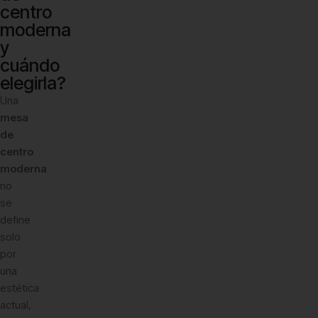
centro
moderna
y
cuándo
elegirla?
Una
mesa
de
centro
moderna
no
se
define
solo
por
una
estética
actual,