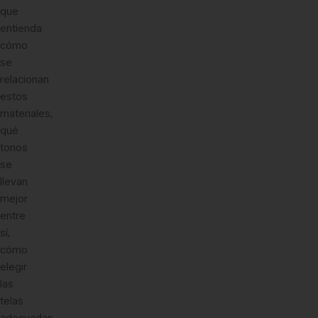
que
entienda
cómo
se
relacionan
estos
materiales,
qué
tonos
se
llevan
mejor
entre
sí,
cómo
elegir
las
telas
adecuadas