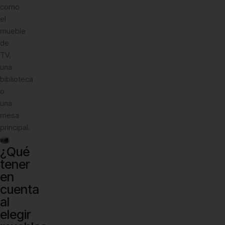
como
el
mueble
de
TV,
una
biblioteca
o
una
mesa
principal.
¿Qué
tener
en
cuenta
al
elegir