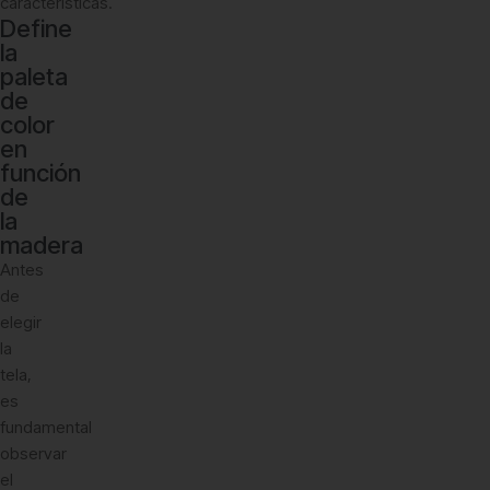
características.
Define
la
paleta
de
color
en
función
de
la
madera
Antes
de
elegir
la
tela,
es
fundamental
observar
el