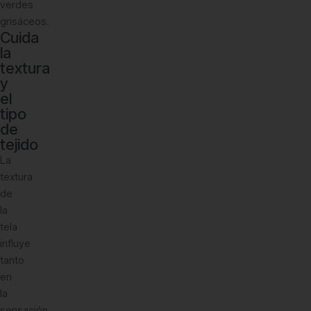
verdes
grisáceos.
Cuida
la
textura
y
el
tipo
de
tejido
La
textura
de
la
tela
influye
tanto
en
la
sensación